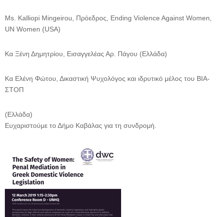
Ms. Kalliopi Mingeirou,
Πρόεδρος
, Ending Violence Against Women,
UN Women (USA)
Κα Ξένη Δη
μ
ητρίου
,
Εισαγγελέας Αρ
.
Πάγου
(
Ελλάδα
)
Κα Ελένη Φώτου
,
Δικαστική Ψυχολόγος και ιδρυτικό
μ
έλος του ΒΙΑ
-
ΣΤΟΠ
(
Ελλάδα
)
Ευχαριστού
μ
ε το Δή
μ
ο Καβάλας για τη συνδρο
μ
ή
.