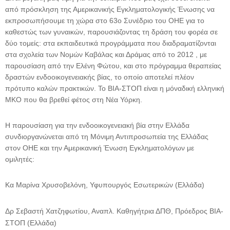
από πρόσκληση της Αμερικανικής Εγκληματολογικής Ένωσης
να
εκπροσωπήσου
μ
ε τη χώρα στο
63
ο Συνέδριο του ΟΗΕ για το
καθεστώς των γυναικών
,
παρουσιάζοντας τη δράση του φορέα σε
δύο το
μ
είς
:
στα εκπαιδευτικά προγρά
μμ
ατα που διαδρα
μ
ατίζονται
στα σχολεία των Νο
μ
ών Καβάλας και Δρά
μ
ας από το
2012 , μ
ε
παρουσίαση από την Ελένη Φώτου
,
και στο πρόγρα
μμ
α θεραπείας
δραστών ενδοοικογενειακής βίας
,
το οποίο αποτελεί πλέον
πρότυπο καλών πρακτικών
.
Το ΒΙΑ
-
ΣΤΟΠ είναι η
μ
όναδική ελληνική
ΜΚΟ που θα βρεθεί φέτος στη Νέα Υόρκη
.
Η παρουσίαση για την ενδοοικογενειακή βία στην Ελλάδα
συνδιοργανώνεται από τη Μόνι
μ
η Αντιπροσωπεία της Ελλάδας
στον ΟΗΕ και την Α
μ
ερικανική Ένωση Εγκλη
μ
ατολόγων
μ
ε
ο
μ
ιλητές
:
Κα Μαρίνα Χρυσοβελόνη
,
Υφυπουργός Εσωτερικών
(
Ελλάδα
)
Δρ Σεβαστή Χατζηφωτίου
,
Αναπλ
.
Καθηγήτρια ΔΠΘ
,
Πρόεδρος ΒΙΑ
-
ΣΤΟΠ
(
Ελλάδα
)