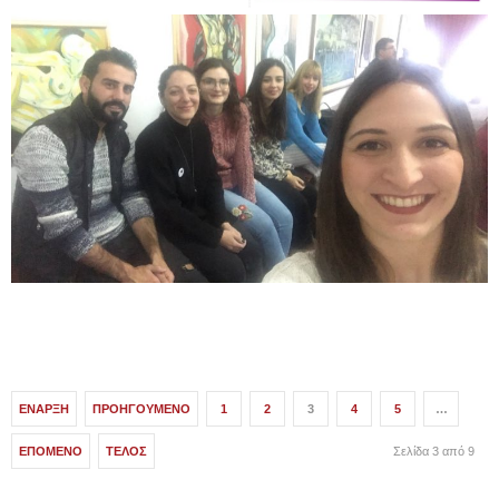
ΈΝΑΡΞΗ
ΠΡΟΗΓΟΎΜΕΝΟ
1
2
3
4
5
…
ΕΠΌΜΕΝΟ
ΤΈΛΟΣ
Σελίδα 3 από 9