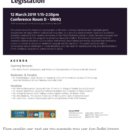
Είναι
μ
εγάλη
μ
ας τι
μ
ή για την ευκαιρία που μας έχει δοθεί έπειτα